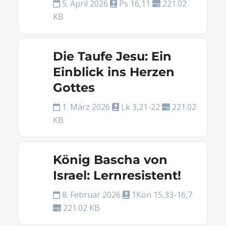
5. April 2026
Ps 16,11
221.02
KB
Die Taufe Jesu: Ein
Einblick ins Herzen
Gottes
1. März 2026
Lk 3,21-22
221.02
KB
König Bascha von
Israel: Lernresistent!
8. Februar 2026
1Kön 15,33-16,7
221.02 KB