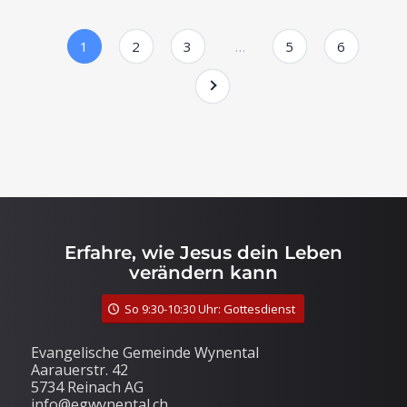
1
2
3
…
5
6
Erfahre, wie Jesus dein Leben
verändern kann
So 9:30-10:30 Uhr: Gottesdienst
Evangelische Gemeinde Wynental
Aarauerstr. 42
5734 Reinach AG
info@egwynental.ch