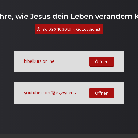
ahre, wie Jesus dein Leben verändern 
So 9:30-10:30 Uhr: Gottesdienst
bibelkurs.online
Öffnen
youtube.com/@egwynental
Öffnen