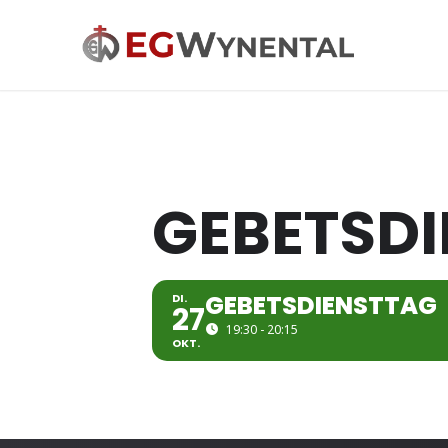
GEBETSD
GEBETSDIENST­TAG
DI.
27
19:30 - 20:15
OKT.