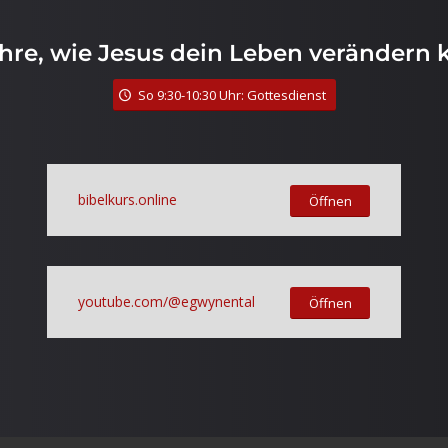
ahre, wie Jesus dein Leben verändern 
So 9:30-10:30 Uhr: Gottesdienst
bibelkurs.online
Öffnen
youtube.com/@egwynental
Öffnen