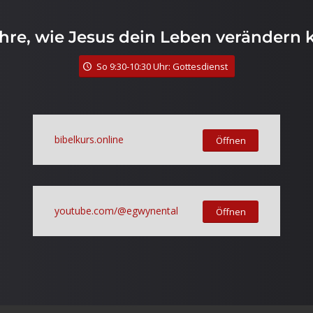
ahre, wie Jesus dein Leben verändern 
So 9:30-10:30 Uhr: Gottesdienst
bibelkurs.online
Öffnen
youtube.com/@egwynental
Öffnen