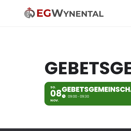
GEBETSG
GEBETSGEMEIN­SCH
SO.
08
09:00 - 09:30
NOV.