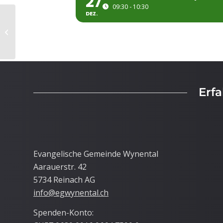
27
09:30 - 10:30
DEZ.
Gebetsgemeinschaft
Erf
Evangelische Gemeinde Wynental
Aarauerstr. 42
5734 Reinach AG
info@egwynental.ch
Spenden-Konto: