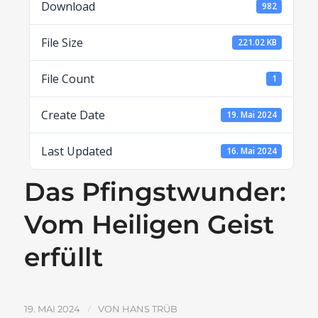
Download
982
File Size
221.02 KB
File Count
1
Create Date
19. Mai 2024
Last Updated
16. Mai 2024
Das Pfingstwunder:
Vom Heiligen Geist
erfüllt
/
19. MAI 2024
VON
HANS TRÜB