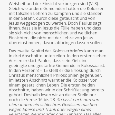
Weisheit und der Einsicht verborgen sind (V. 3).
Gleich wie andere Gemeinden hatten die Kolosser
mit falschen Lehren zu kämpfen und sie standen
in der Gefahr, durch diese getäuscht und von
Jesus weggezogen zu werden. Doch Paulus sagt
ihnen, dass sie in Jesus die Fülle haben und dass
sie sich nicht von menschlichen und weltlichen
Einsichten, die nicht mit der Lehre von Jesus
übereinstimmen, davon abbringen lassen sollen.
Das zweite Kapitel des Kolosserbriefes kann man
in drei Abschnitte unterteilen. In den ersten sieben
Versen erklärt Paulus, dass sein Ziel eine
geeinigte und gestärkte Gemeinde in Kolossäa ist.
In den Versen 8 – 15 stellt er die Erlösung durch
Christus menschlichen Philosophien gegenüber.
Im letzten Abschnitt warnt er die Kolosser vor
einem gesetzlichen Leben. Die ersten beiden
Abschnitte, haben wir in der Schriftlesung bereits
gehört. Deshalb lesen wir an dieser Stelle nur
noch die Verse 16 bis 23:
So lasst euch nun von
niemandem ein schlechtes Gewissen machen
wegen Speise und Trank oder wegen eines
Feiertages, Neumondes oder Sabbats. Das alles