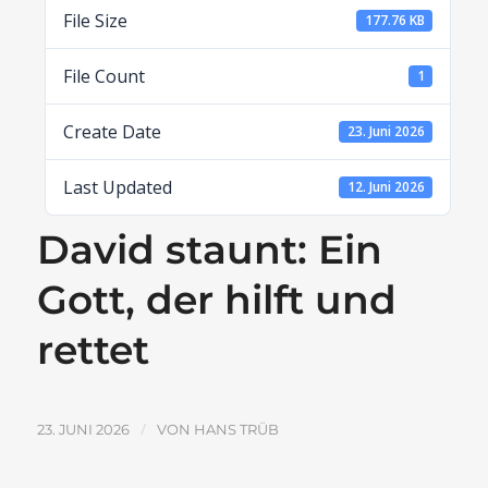
File Size
177.76 KB
File Count
1
Create Date
23. Juni 2026
Last Updated
12. Juni 2026
David staunt: Ein
Gott, der hilft und
rettet
/
23. JUNI 2026
VON
HANS TRÜB