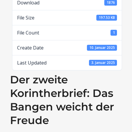
Download
1876
File Size
197.53 KB
File Count
1
Create Date
10. Januar 2025
Last Updated
3. Januar 2025
Der zweite
Korintherbrief: Das
Bangen weicht der
Freude