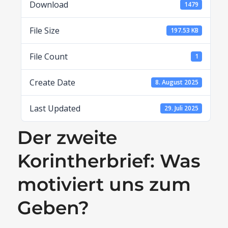
Download
1479
File Size
197.53 KB
File Count
1
Create Date
8. August 2025
Last Updated
29. Juli 2025
Der zweite
Korintherbrief: Was
motiviert uns zum
Geben?