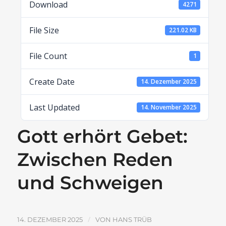
Download
4271
File Size
221.02 KB
File Count
1
Create Date
14. Dezember 2025
Last Updated
14. November 2025
Gott erhört Gebet:
Zwischen Reden
und Schweigen
/
14. DEZEMBER 2025
VON
HANS TRÜB