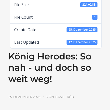
File Size
221.02 KB
File Count
1
Create Date
25. Dezember 2025
Last Updated
12. Dezember 2025
König Herodes: So
nah - und doch so
weit weg!
/
25. DEZEMBER 2025
VON
HANS TRÜB