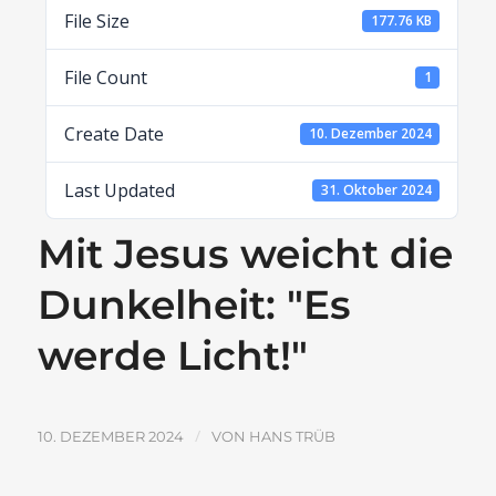
File Size
177.76 KB
File Count
1
Create Date
10. Dezember 2024
Last Updated
31. Oktober 2024
Mit Jesus weicht die
Dunkelheit: "Es
werde Licht!"
/
10. DEZEMBER 2024
VON
HANS TRÜB