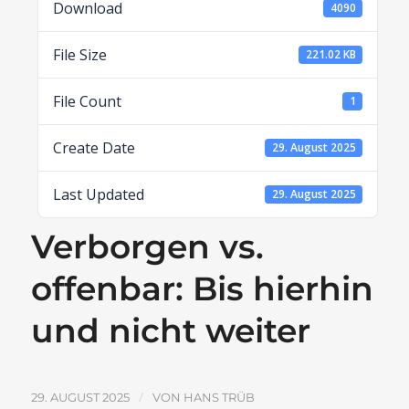
Download
4090
File Size
221.02 KB
File Count
1
Create Date
29. August 2025
Last Updated
29. August 2025
Verborgen vs.
offenbar: Bis hierhin
und nicht weiter
/
29. AUGUST 2025
VON
HANS TRÜB