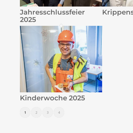
Jahresschlussfeier
Krippens
2025
Kinderwoche 2025
1
2
3
4