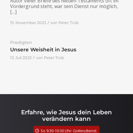
Autor vieler Briefe des Neuen Testaments oft im
Vordergrund steht, war sein Dienst nur möglich,
[…]
/
15. November 2023
von
Peter Trüb
Predigten
Unsere Weisheit in Jesus
/
13. Juli 2023
von
Peter Trüb
Erfahre, wie Jesus dein Leben
verändern kann
So 9:30-10:30 Uhr: Gottesdienst