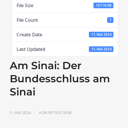
File Size
137.16 KB
File Count
1
Create Date
11. Mai 2024
Last Updated
11. Mai 2024
Am Sinai: Der
Bundesschluss am
Sinai
/
11. MAI 2024
VON
PETER TRÜB