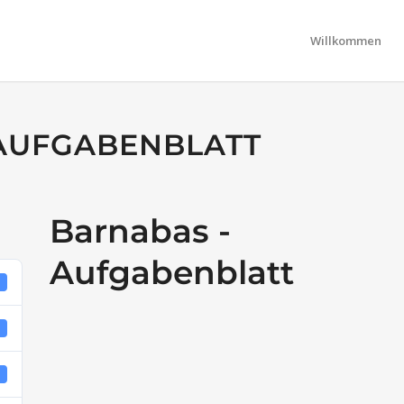
Willkommen
AUFGABENBLATT
Barnabas -
Aufgabenblatt
5
B
1