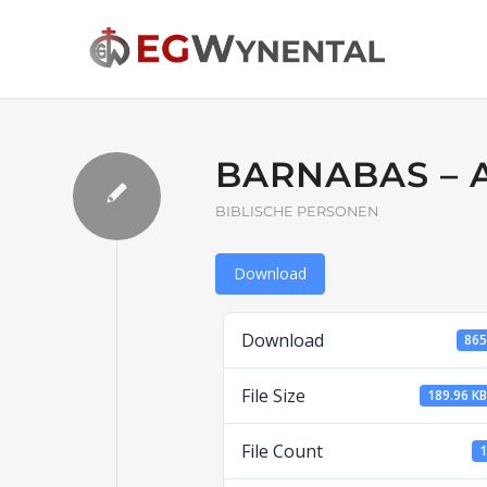
BARNABAS – 
BIBLISCHE PERSONEN
Download
Download
86
File Size
189.96 K
File Count