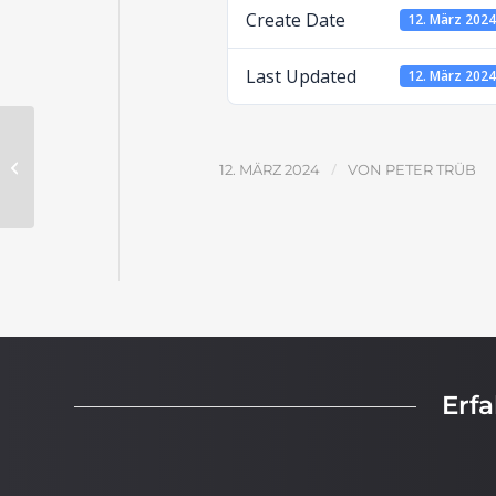
Create Date
12. März 202
Last Updated
12. März 202
Das Ende der Weltgeschichte –
/
12. MÄRZ 2024
VON
PETER TRÜB
Lösungen
Erf