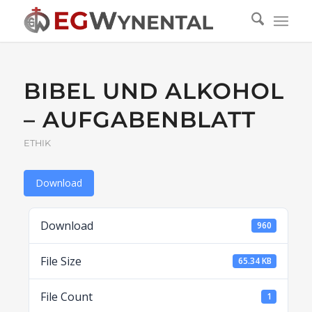
BIBEL UND ALKOHOL
– AUFGABENBLATT
ETHIK
Download
Download
960
File Size
65.34 KB
File Count
1