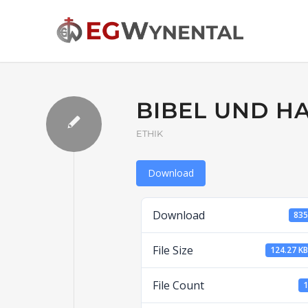
BIBEL UND H
ETHIK
Download
Download
83
File Size
124.27 K
File Count