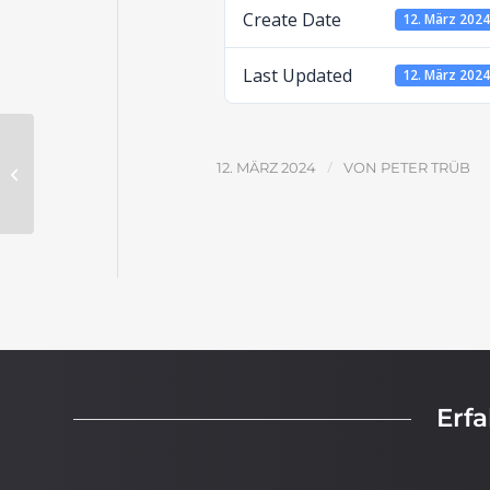
Create Date
12. März 202
Last Updated
12. März 202
Bibel und Handwerk –
/
12. MÄRZ 2024
VON
PETER TRÜB
Aufgabenblatt
Erf