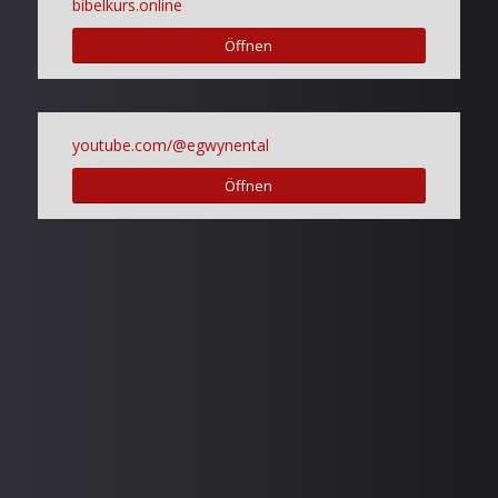
bibelkurs.online
Öffnen
youtube.com/@egwynental
Öffnen