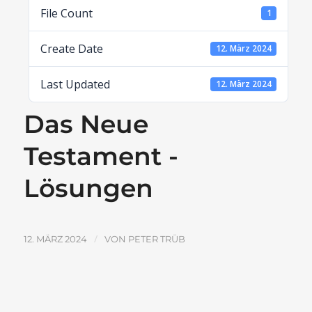
File Count
1
Create Date
12. März 2024
Last Updated
12. März 2024
Das Neue
Testament -
Lösungen
/
12. MÄRZ 2024
VON
PETER TRÜB