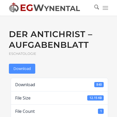
DER ANTICHRIST –
AUFGABENBLATT
ESCHATOLOGIE
Download
Download
840
File Size
12.15 KB
File Count
1