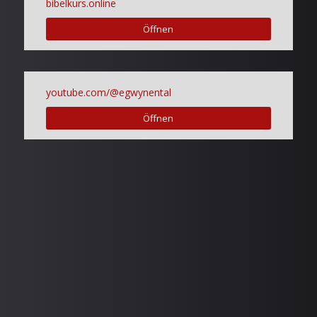
bibelkurs.online
Öffnen
youtube.com/@egwynental
Öffnen