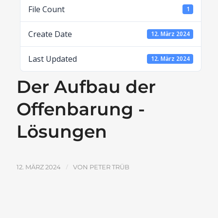
File Count
1
Create Date
12. März 2024
Last Updated
12. März 2024
Der Aufbau der
Offenbarung -
Lösungen
/
12. MÄRZ 2024
VON
PETER TRÜB