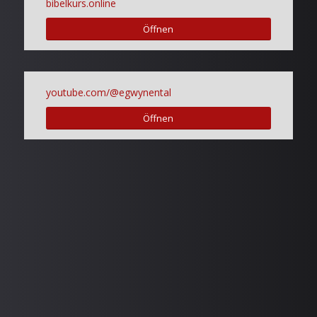
bibelkurs.online
Öffnen
youtube.com/@egwynental
Öffnen