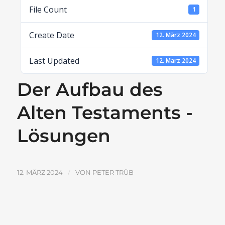
File Count
1
Create Date
12. März 2024
Last Updated
12. März 2024
Der Aufbau des
Alten Testaments -
Lösungen
/
12. MÄRZ 2024
VON
PETER TRÜB