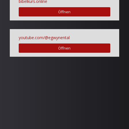
bibelkurs.online
Öffnen
youtube.com/@egwynental
Öffnen