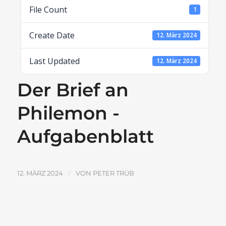
File Count
1
Create Date
12. März 2024
Last Updated
12. März 2024
Der Brief an
Philemon -
Aufgabenblatt
/
12. MÄRZ 2024
VON
PETER TRÜB