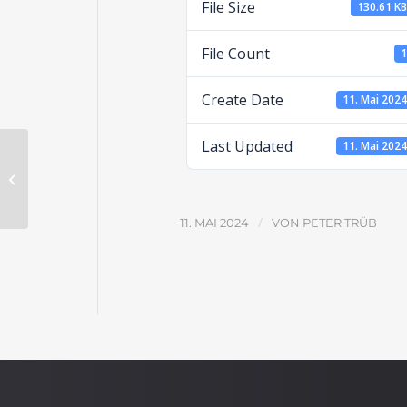
File Size
130.61 K
File Count
Create Date
11. Mai 202
Last Updated
11. Mai 202
Der erste Thessalonicherbrief: Das
Auftreten von Paulus (Teil 2)
/
11. MAI 2024
VON
PETER TRÜB