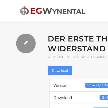
DER ERSTE T
WIDERSTAND
DER ERSTE THESSALONICHERBRIEF
Download
Version
1Thess 2,13-1
Download
154