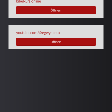
bibelkurs.online
Öffnen
youtube.com/@egwynental
Öffnen