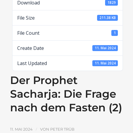
Download
1829
File Size
211.38 KB
File Count
1
Create Date
11. Mai 2024
Last Updated
11. Mai 2024
Der Prophet
Sacharja: Die Frage
nach dem Fasten (2)
/
11. MAI 2024
VON
PETER TRÜB