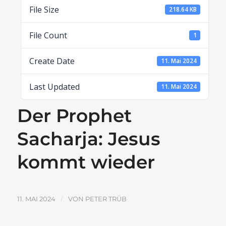
File Size
218.64 KB
File Count
1
Create Date
11. Mai 2024
Last Updated
11. Mai 2024
Der Prophet
Sacharja: Jesus
kommt wieder
/
11. MAI 2024
VON
PETER TRÜB