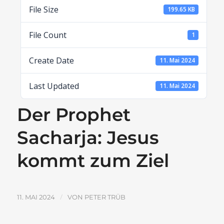
File Size
199.65 KB
File Count
1
Create Date
11. Mai 2024
Last Updated
11. Mai 2024
Der Prophet
Sacharja: Jesus
kommt zum Ziel
/
11. MAI 2024
VON
PETER TRÜB