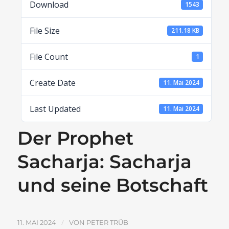
Download
1543
File Size
211.18 KB
File Count
1
Create Date
11. Mai 2024
Last Updated
11. Mai 2024
Der Prophet
Sacharja: Sacharja
und seine Botschaft
/
11. MAI 2024
VON
PETER TRÜB