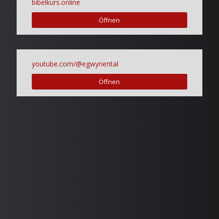
bibelkurs.online
Öffnen
youtube.com/@egwynental
Öffnen