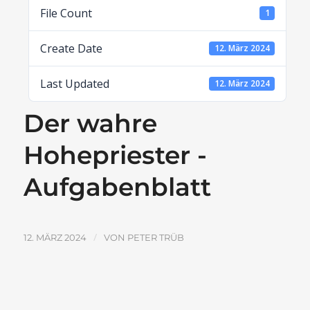
File Count
1
Create Date
12. März 2024
Last Updated
12. März 2024
Der wahre
Hohepriester -
Aufgabenblatt
/
12. MÄRZ 2024
VON
PETER TRÜB