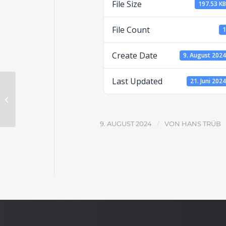
File Size
197.53 K
File Count
Create Date
9. August 202
Last Updated
21. Juni 202
Asarja und Hanani: Zwei Propheten,
zwei Reaktionen
/
9. AUGUST 2024
VON
HANS TRÜB