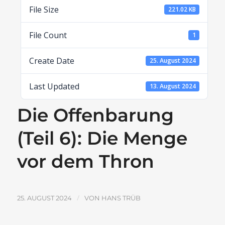
File Size
221.02 KB
File Count
1
Create Date
25. August 2024
Last Updated
13. August 2024
Die Offenbarung
(Teil 6): Die Menge
vor dem Thron
/
25. AUGUST 2024
VON
HANS TRÜB