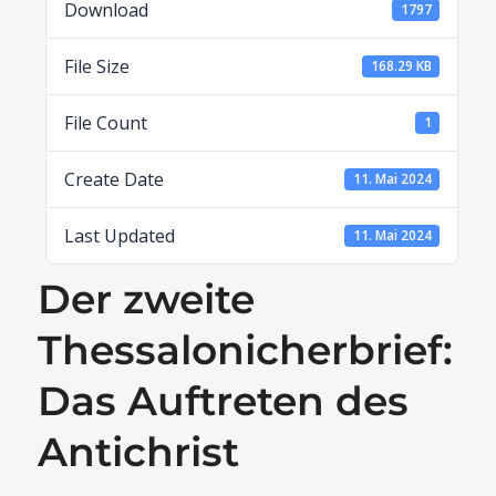
Download
1797
File Size
168.29 KB
File Count
1
Create Date
11. Mai 2024
Last Updated
11. Mai 2024
Der zweite
Thessalonicherbrief:
Das Auftreten des
Antichrist