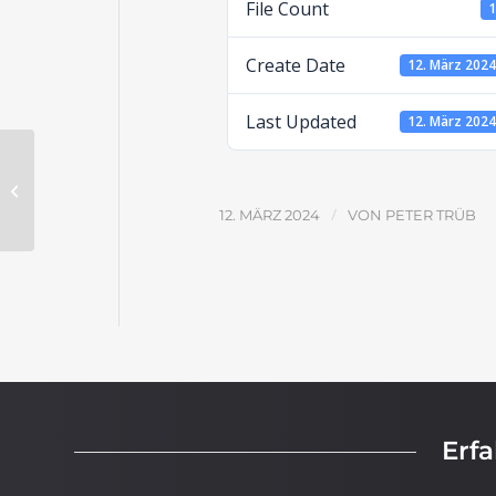
File Count
Create Date
12. März 202
Last Updated
12. März 202
Die Evangelien – Lösungen
/
12. MÄRZ 2024
VON
PETER TRÜB
Erf