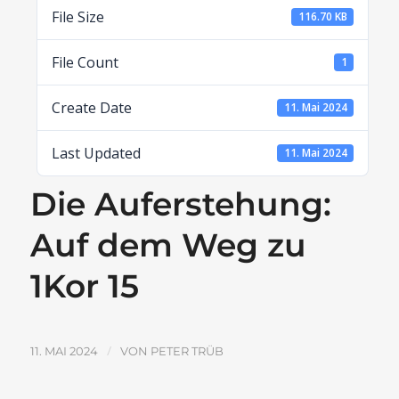
File Size
116.70 KB
File Count
1
Create Date
11. Mai 2024
Last Updated
11. Mai 2024
Die Auferstehung:
Auf dem Weg zu
1Kor 15
/
11. MAI 2024
VON
PETER TRÜB