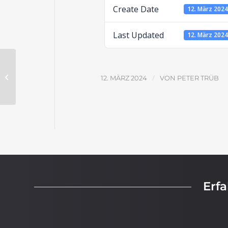
Create Date
12. März 202
Last Updated
12. März 202
Die Ehe (Var. 1) – Aufgabenblatt
/
12. MÄRZ 2024
VON
PETER TRÜB
Erf