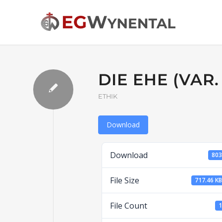
DIE EHE (VAR.
ETHIK
Download
Download
80
File Size
717.46 K
File Count