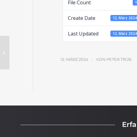
File Count
Create Date
12. März 202
Last Updated
12. März 202
Josua – der Sohn Nuns – Lösungen
/
12. MÄRZ 2024
VON
PETER TRÜB
Erf