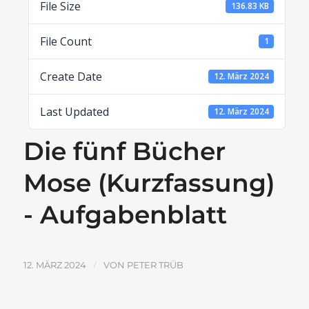
File Size
136.83 KB
File Count
1
Create Date
12. März 2024
Last Updated
12. März 2024
Die fünf Bücher
Mose (Kurzfassung)
- Aufgabenblatt
/
12. MÄRZ 2024
VON
PETER TRÜB