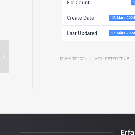
File Count
Create Date
12. März 202
Last Updated
12. März 202
Die Geschichtsbücher des Alten
Testaments (Variante) –
/
12. MÄRZ 2024
VON
PETER TRÜB
Aufgabenblatt
Erf