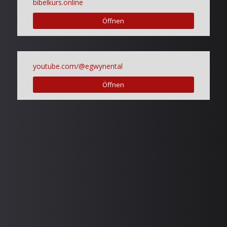
bibelkurs.online
Öffnen
youtube.com/@egwynental
Öffnen