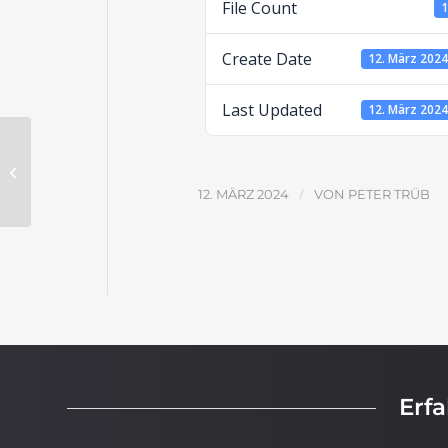
File Count
Create Date
12. März 202
Last Updated
12. März 202
Die Offenbarung (Kapitel 1) –
Aufgabenblatt
/
12. MÄRZ 2024
VON
PETER TRÜB
Erf