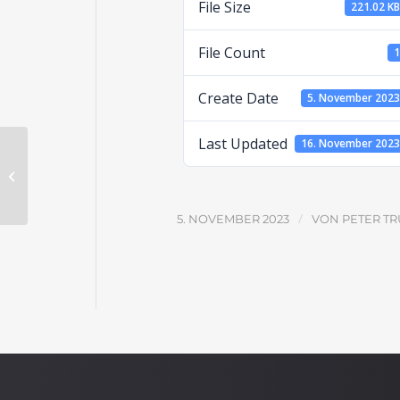
File Size
221.02 K
File Count
Create Date
5. November 202
Last Updated
16. November 202
Jesus macht es möglich: Versöhnte
Versöhner
/
5. NOVEMBER 2023
VON
PETER T