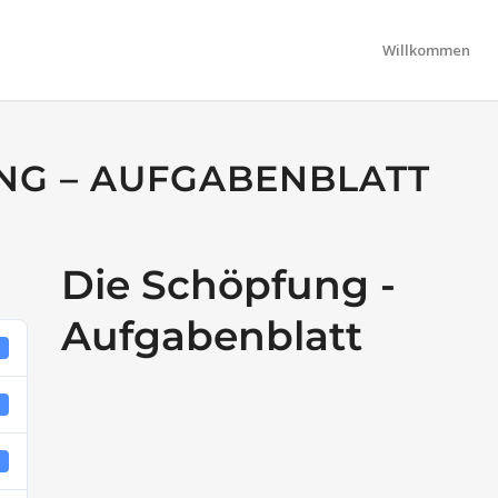
Willkommen
NG – AUFGABENBLATT
Die Schöpfung -
Aufgabenblatt
5
B
1