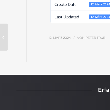
Create Date
12. März 202
Last Updated
12. März 202
Psalm 119: Dank für Gottes Wort –
/
12. MÄRZ 2024
VON
PETER TRÜB
Lösungen
Erf