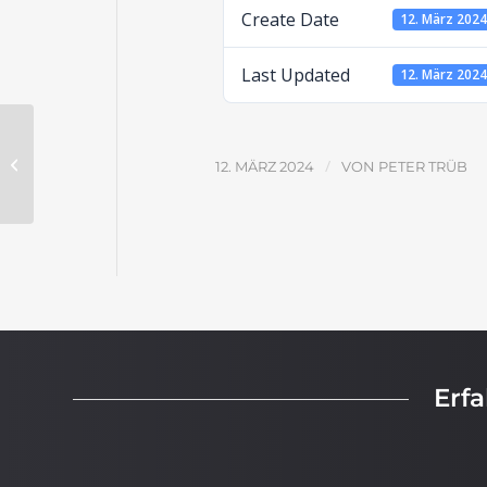
Create Date
12. März 202
Last Updated
12. März 202
Die Sprüche – Aufgabenblatt
/
12. MÄRZ 2024
VON
PETER TRÜB
Erf