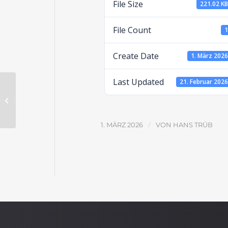
File Size
221.02 K
File Count
Create Date
1. März 202
Last Updated
21. Februar 202
Nachfolge in Zeiten des Gerichts:
Siebzig Jahre
/
1. MÄRZ 2026
VON
HANS TRÜB