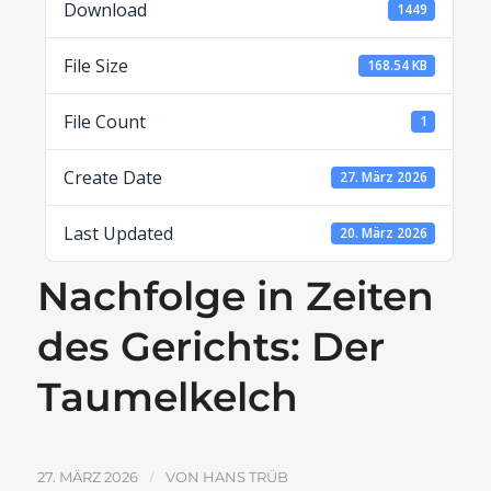
Download
1449
File Size
168.54 KB
File Count
1
Create Date
27. März 2026
Last Updated
20. März 2026
Nachfolge in Zeiten
des Gerichts: Der
Taumelkelch
/
27. MÄRZ 2026
VON
HANS TRÜB