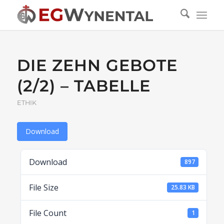
DIE ZEHN GEBOTE
(2/2) – TABELLE
ETHIK
Download
Download
897
File Size
25.83 KB
File Count
1