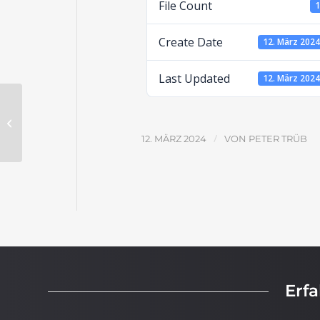
File Count
Create Date
12. März 202
Last Updated
12. März 202
Israel und die Gemeinde –
Aufgabenblatt
/
12. MÄRZ 2024
VON
PETER TRÜB
Erf